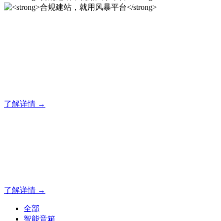
合规建站，就用风暴平台
风暴平台企业建站系统的研发，为你提供合规、安全、专业的
官网解决方案！
了解详情 →
合规建站，就用风暴平台
合规建站，就用风暴平台
了解详情 →
全部
智能音箱