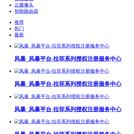
云摄像头
智能路由器
推荐
热门
最新
风暴_风暴平台-拉菲系列授权注册服务中心
风暴_风暴平台-拉菲系列授权注册服务中心
风暴_风暴平台-拉菲系列授权注册服务中心