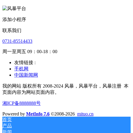
添加小程序
联系我们
0731-85514433
周一至周五 09：00-18：00
友情链接 :
手机网
中国新闻网
我的网站 版权所有 2008-2024 风暴，风暴平台，风暴注册
本
页面内容为网站页面内容。
湘ICP备8888888号
Powered by
MetInfo 7.6
©2008-2026
mituo.cn
首页
产品
新闻