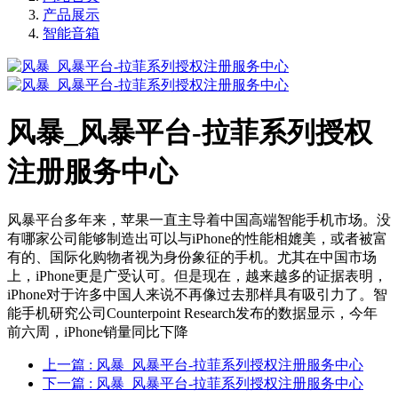
产品展示
智能音箱
风暴_风暴平台-拉菲系列授权
注册服务中心
风暴平台多年来，苹果一直主导着中国高端智能手机市场。没
有哪家公司能够制造出可以与iPhone的性能相媲美，或者被富
有的、国际化购物者视为身份象征的手机。尤其在中国市场
上，iPhone更是广受认可。但是现在，越来越多的证据表明，
iPhone对于许多中国人来说不再像过去那样具有吸引力了。智
能手机研究公司Counterpoint Research发布的数据显示，今年
前六周，iPhone销量同比下降
上一篇
: 风暴_风暴平台-拉菲系列授权注册服务中心
下一篇
: 风暴_风暴平台-拉菲系列授权注册服务中心