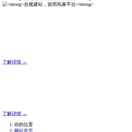
合规建站，就用风暴平台
风暴平台企业建站系统的研发，为你提供合规、安全、专业的
官网解决方案！
了解详情 →
合规建站，就用风暴平台
合规建站，就用风暴平台
了解详情 →
你的位置
网站首页