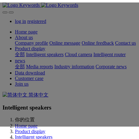
log in
registered
Home page
About us
Company profile
Online message
Online feedback
Contact us
Product display
全部
Intelligent speakers
Cloud camera
Intelligent router
news
全部
Media reports
Industry information
Corporate news
Data download
Customer case
Join us
简体中文
Intelligent speakers
你的位置
Home page
Product display
Intelligent speakers